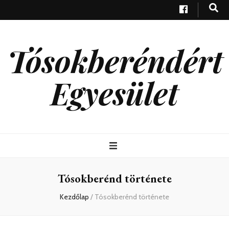
Tósokberéndért
Egyesület
Tósokberénd története
Kezdőlap
/
Tósokberénd története