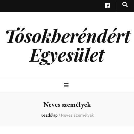
Tósokberéndért
Egyesület
Neves személyek
Kezdőlap
/
Neves személyek