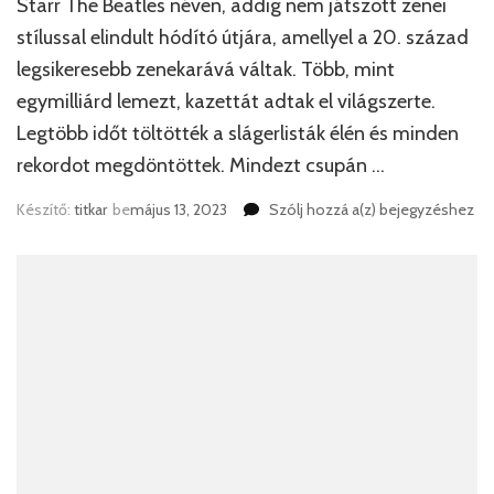
Starr The Beatles néven, addig nem játszott zenei
stílussal elindult hódító útjára, amellyel a 20. század
legsikeresebb zenekarává váltak. Több, mint
egymilliárd lemezt, kazettát adtak el világszerte.
Legtöbb időt töltötték a slágerlisták élén és minden
rekordot megdöntöttek. Mindezt csupán …
Nagy
Készítő:
titkar
be
május 13, 2023
Szólj hozzá a(z)
bejegyzéshez
sikere
volt
a
Beatlesnek
Ajkán.
Hogy
mi
köze
van
Tósokberéndhez
A
cikkből