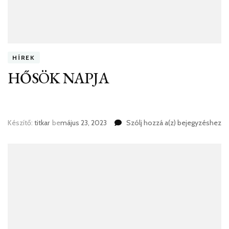
HÍREK
HŐSÖK NAPJA
HŐSÖK
Készítő:
titkar
be
május 23, 2023
Szólj hozzá a(z)
bejegyzéshez
NAPJA