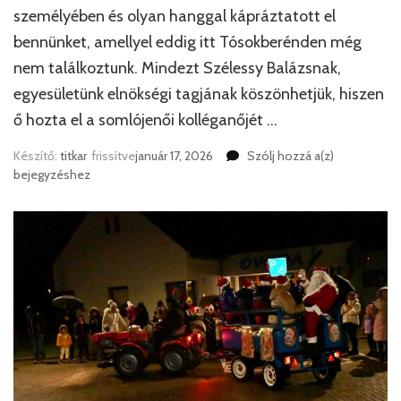
személyében és olyan hanggal kápráztatott el
bennünket, amellyel eddig itt Tósokberénden még
nem találkoztunk. Mindezt Szélessy Balázsnak,
egyesületünk elnökségi tagjának köszönhetjük, hiszen
ő hozta el a somlójenői kolléganőjét …
Felemelő
Készítő:
titkar
frissítve
január 17, 2026
Szólj hozzá a(z)
karácsonyi
bejegyzéshez
műsor
a
Tósokberén
Egyesületné