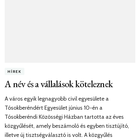
megtudjátok.
HÍREK
A név és a vállalások köteleznek
A város egyik legnagyobb civil egyesülete a
Tósokberéndért Egyesület június 10-én a
Tósokberéndi Közösségi Házban tartotta az éves
közgyűlését, amely beszámoló és egyben tisztújító,
illetve új tisztségválasztó is volt. A közgyűlés