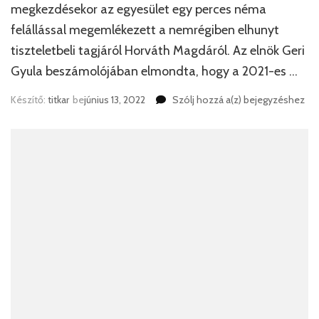
megkezdésekor az egyesület egy perces néma
felállással megemlékezett a nemrégiben elhunyt
tiszteletbeli tagjáról Horváth Magdáról. Az elnök Geri
Gyula beszámolójában elmondta, hogy a 2021-es …
A
Készítő:
titkar
be
június 13, 2022
Szólj hozzá a(z)
bejegyzéshez
név
és
a
vállalások
köteleznek