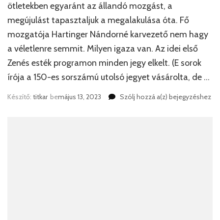
ötletekben egyaránt az állandó mozgást, a
megújulást tapasztaljuk a megalakulása óta. Fő
mozgatója Hartinger Nándorné karvezető nem hagy
a véletlenre semmit. Milyen igaza van. Az idei első
Zenés esték programon minden jegy elkelt. (E sorok
írója a 150-es sorszámú utolsó jegyet vásárolta, de …
A
Készítő:
titkar
be
május 13, 2023
Szólj hozzá a(z)
bejegyzéshez
Jubilate
Női
Kar
dalestje
Kovács
Edit
konferálásával