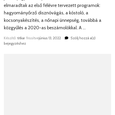
elmaradtak az első félévre tervezett programok:
hagyományőrző disznóvágás, a kóstoló, a
kocsonyakészítés, a nőnapi ünnepség, továbbá a
közgyűlés a 2020-as beszámolókkal. A …
Beszámoló
Készítő:
titkar
frissítve
június 13, 2022
Szólj hozzá a(z)
a
bejegyzéshez
Tósokberén
Egyesület
2021-
ben
végzett
munkájáról