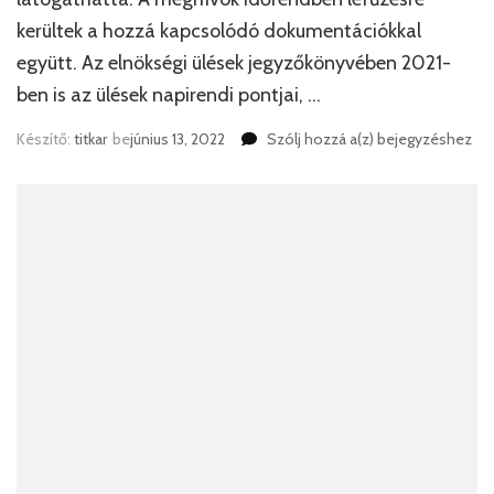
kerültek a hozzá kapcsolódó dokumentációkkal
együtt. Az elnökségi ülések jegyzőkönyvében 2021-
ben is az ülések napirendi pontjai, …
Tósokberéndért
Készítő:
titkar
be
június 13, 2022
Szólj hozzá a(z)
bejegyzéshez
Egyesület
Ellenőrző
Bizottságának
éves
beszámolója
2021