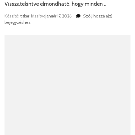
Visszatekintve elmondható, hogy minden …
Traktoros
Készítő:
titkar
frissítve
január 17, 2026
Szólj hozzá a(z)
Mikulás
bejegyzéshez
korunk
hagyomány