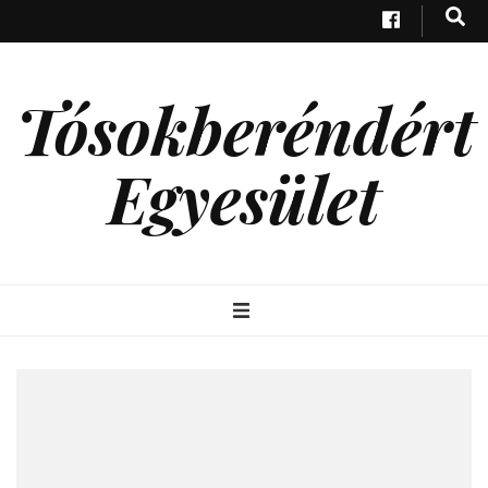
Tósokberéndért
Egyesület