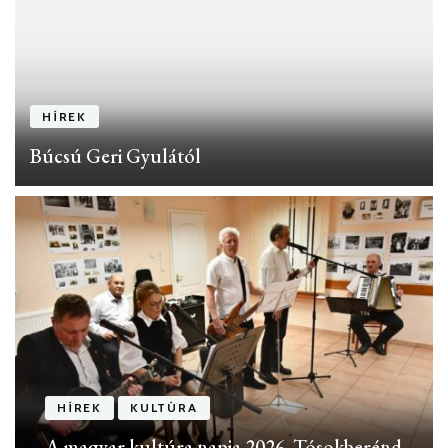
HÍREK
Búcsú Geri Gyulától
HÍREK
KULTÚRA
A magyar kultúra napja 2026. Tósokberénd